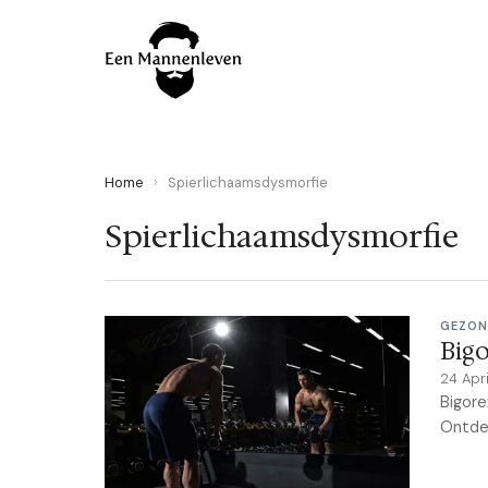
Home
›
Spierlichaamsdysmorfie
Spierlichaamsdysmorfie
GEZON
Bigo
24 Apr
Bigore
Ontdek