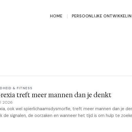
HOME
PERSOONLIJKE ONTWIKKELI
DHEID & FITNESS
rexia treft meer mannen dan je denkt
il 2026
xia, ook wel spierlichaamsdysmorfie, treft meer mannen dan je de
 de signalen, de oorzaken en wanneer het tijd is om hulp te zoek