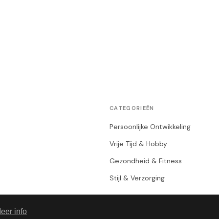
CATEGORIEËN
Persoonlijke Ontwikkeling
Vrije Tijd & Hobby
Gezondheid & Fitness
Stijl & Verzorging
eer info
© 2026 Een Mannenleven. Alle rechten voorbehouden.