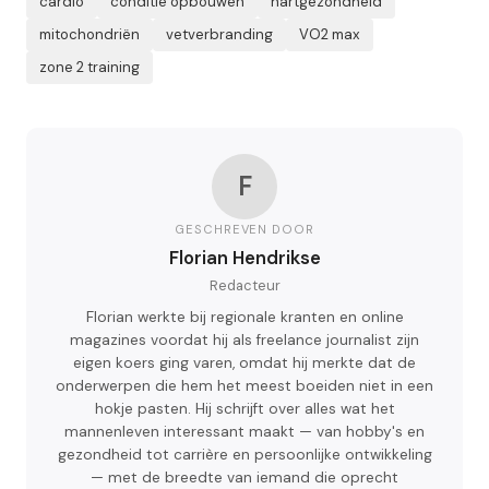
cardio
conditie opbouwen
hartgezondheid
mitochondriën
vetverbranding
VO2 max
zone 2 training
F
GESCHREVEN DOOR
Florian Hendrikse
Redacteur
Florian werkte bij regionale kranten en online
magazines voordat hij als freelance journalist zijn
eigen koers ging varen, omdat hij merkte dat de
onderwerpen die hem het meest boeiden niet in een
hokje pasten. Hij schrijft over alles wat het
mannenleven interessant maakt — van hobby's en
gezondheid tot carrière en persoonlijke ontwikkeling
— met de breedte van iemand die oprecht